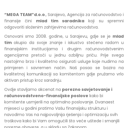
“MEGA TEAM”d.o.o
., Sarajevo, Agencija za računovodstvo i
finansije čini
mlad tim saradnika
koji su spremni
odgovoriti složenim zahtjevima računovodstva.
Osnovani smo 2008. godine, u Sarajevu, gdje se je
mlad
tim
okupio da svoje znanje i iskustvo stečeno radom u
finansijskim institucijama
i drugim računovodstvenim
agencijama pretoči u jednu ozbiljnu priču. Prije svega
nastojimo brzo i kvalitetno osigurati usluge koje nudimo na
primjeren i savremen način. Naš posao se bazira na
kvalitetnoj komunikaciji sa komitentom gdje pružamo vrlo
aktivan pristup kroz saradnju.
Ovdje stavljamo akcenat na
porezno savjetovanje i
računovodstveno-finansijske poslove
kako bi
komitente usmjerili na optimalno poslovanje. Dvanaest
mjeseci u godini pratimo Vašu finansijsku strukturu i
navodimo Vas na najpovoljnija rješenja i optimizaciju svih
troškova kako bi Vam omogućili što veće uštede i smanjili
porezne obaveze, a u skladu sa Zakonom.