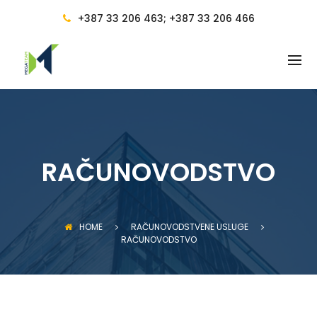
BACK
+387 33 206 463; +387 33 206 466
RAČUNOVODSTVENE USLUGE
RAČUNOVODSTVO
RAČUNOVODSTVENE USLUGE I
VOĐENJE RAČUNOVODSTVA
RAČUNOVOĐA I
RAČUNOVODSTVENO
RAČUNOVODSTVO
SAVJETOVANJE
PRAVILNICI
OBUKA ZA RAD NA RAČUNARU
HOME
RAČUNOVODSTVENE USLUGE
RAČUNOVODSTVO
CIJENE I POGODNOSTI