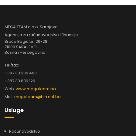
MEGA TEAM d.o.o. Sarajevo
Agencija za računovodstvo i finansije
Braće Begić br. 26-28
71000 SARAJEVO
Bosna i Hercegovina
Tel/fax:
+387 33 206 463
+387 33 839 120
Web:
www.megateam.ba
Mail:
megateam@bih.net.ba
Usluge
Računovodstvo