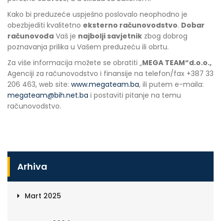
Kako bi preduzeće uspješno poslovalo neophodno je
obezbjediti kvalitetno
eksterno računovodstvo
.
Dobar
računovođa
Vaš je
najbolji savjetnik
zbog dobrog
poznavanja prilika u Vašem preduzeću ili obrtu.
Za više informacija možete se obratiti „
MEGA TEAM“d.o.o.,
Agenciji za računovodstvo i finansije na telefon/fax +387 33
206 463, web site:
www.megateam.ba
, ili putem e-maila:
megateam@bih.net.ba
i postaviti pitanje na temu
računovodstvo.
Arhiva
Mart 2025