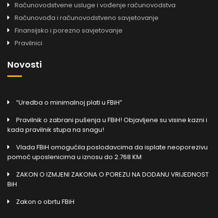
Računovodstvene usluge i vođenje računovodstva
Računovođa i računovodstveno savjetovanje
Finansijsko i porezno savjetovanje
Pravilnici
Novosti
“Uredba o minimalnoj plati u FBiH”
Pravilnik o zabrani pušenja u FBiH! Objavljene su visine kazni i
kada pravilnik stupa na snagu!
Vlada FBiH omogućila poslodavcima da isplate neoporezivu
pomoć uposlenicima u iznosu do 2.768 KM
ZAKON O IZMJENI ZAKONA O POREZU NA DODANU VRIJEDNOST
BiH
Zakon o obrtu FBiH