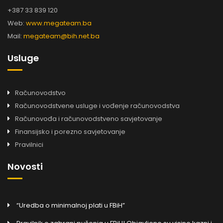
+387 33 839 120
Web:
www.megateam.ba
Mail:
megateam@bih.net.ba
Usluge
Računovodstvo
Računovodstvene usluge i vođenje računovodstva
Računovođa i računovodstveno savjetovanje
Finansijsko i porezno savjetovanje
Pravilnici
Novosti
“Uredba o minimalnoj plati u FBiH”