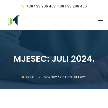
BACK
+387 33 206 463; +387 33 206 466
RAČUNOVODSTVENE USLUGE
RAČUNOVODSTVO
RAČUNOVODSTVENE USLUGE I
VOĐENJE RAČUNOVODSTVA
RAČUNOVOĐA I
RAČUNOVODSTVENO
MJESEC:
JULI 2024.
SAVJETOVANJE
PRAVILNICI
OBUKA ZA RAD NA RAČUNARU
HOME
MONTHLY ARCHIVES: JULI 2024
CIJENE I POGODNOSTI