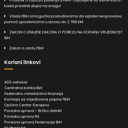
Pravilnik o zabrani pušenja u FBiH! Objavljene su visine kazni i
kada pravilnik stupa na snagu!
Vlada FBiH omogućila poslodavcima da isplate neoporezivu
pomoć uposlenicima u iznosu do 2.768 KM
ZAKON O IZMJENI ZAKONA O POREZU NA DODANU VRIJEDNOST
BiH
Zakon o obrtu FBiH
Korisni linkovi
ADS adresar
Centralna banka BiH
Federalno ministarstvo finansija
Komisija za vrijednosne papire FBiH
Općina Centar Sarajevo
Poreska uprava – Brčko distrikt
Poreska uprava RS
Porezna uprava Federacije BiH
Službeni list