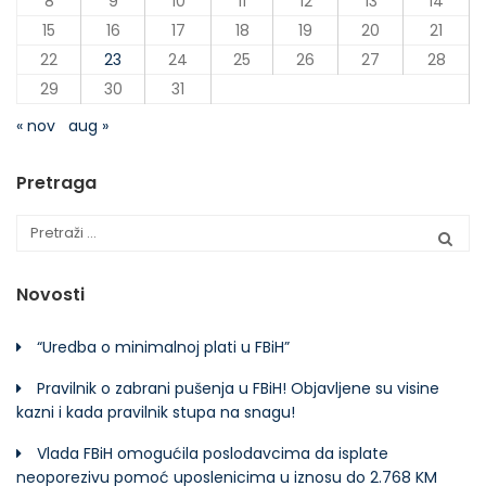
8
9
10
11
12
13
14
15
16
17
18
19
20
21
22
23
24
25
26
27
28
29
30
31
« nov
aug »
Pretraga
Novosti
“Uredba o minimalnoj plati u FBiH”
Pravilnik o zabrani pušenja u FBiH! Objavljene su visine
kazni i kada pravilnik stupa na snagu!
Vlada FBiH omogućila poslodavcima da isplate
neoporezivu pomoć uposlenicima u iznosu do 2.768 KM