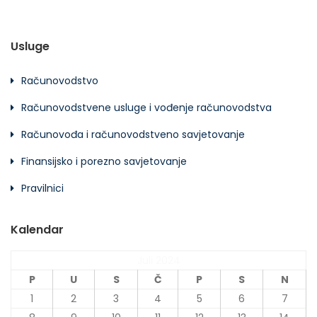
Usluge
Računovodstvo
Računovodstvene usluge i vođenje računovodstva
Računovođa i računovodstveno savjetovanje
Finansijsko i porezno savjetovanje
Pravilnici
Kalendar
Juli 2024
P
U
S
Č
P
S
N
1
2
3
4
5
6
7