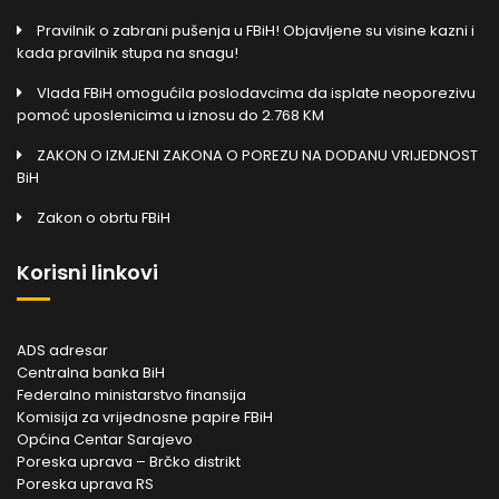
Pravilnik o zabrani pušenja u FBiH! Objavljene su visine kazni i
kada pravilnik stupa na snagu!
Vlada FBiH omogućila poslodavcima da isplate neoporezivu
pomoć uposlenicima u iznosu do 2.768 KM
ZAKON O IZMJENI ZAKONA O POREZU NA DODANU VRIJEDNOST
BiH
Zakon o obrtu FBiH
Korisni linkovi
ADS adresar
Centralna banka BiH
Federalno ministarstvo finansija
Komisija za vrijednosne papire FBiH
Općina Centar Sarajevo
Poreska uprava – Brčko distrikt
Poreska uprava RS