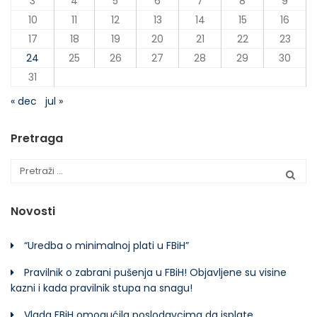
3
4
5
6
7
8
9
10
11
12
13
14
15
16
17
18
19
20
21
22
23
24
25
26
27
28
29
30
31
« dec
jul »
Pretraga
Novosti
“Uredba o minimalnoj plati u FBiH”
Pravilnik o zabrani pušenja u FBiH! Objavljene su visine
kazni i kada pravilnik stupa na snagu!
Vlada FBiH omogućila poslodavcima da isplate