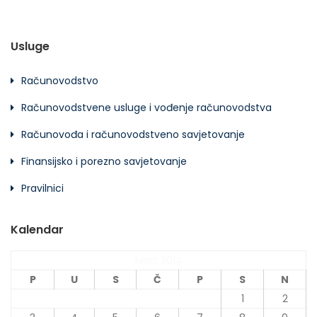
Usluge
Računovodstvo
Računovodstvene usluge i vođenje računovodstva
Računovođa i računovodstveno savjetovanje
Finansijsko i porezno savjetovanje
Pravilnici
Kalendar
Mart 2014
P
U
S
Č
P
S
N
1
2