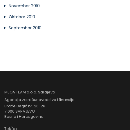
Novembar 2010
Oktobar 2010
Septembar 2010
MEGA TEAM d.o.o. Sarajevo
Agencija za računovodstvo i finansije
Braće Begić br. 26-28
71000 SARAJEVO
Bosna i Hercegovina
Tel/fax: