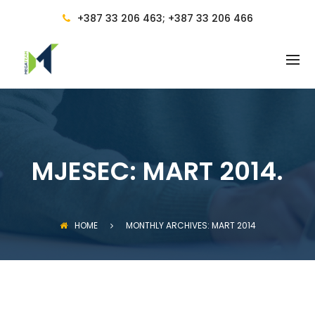
BACK
+387 33 206 463; +387 33 206 466
RAČUNOVODSTVENE USLUGE
RAČUNOVODSTVO
RAČUNOVODSTVENE USLUGE I
VOĐENJE RAČUNOVODSTVA
RAČUNOVOĐA I
RAČUNOVODSTVENO
MJESEC:
MART 2014.
SAVJETOVANJE
PRAVILNICI
OBUKA ZA RAD NA RAČUNARU
HOME
MONTHLY ARCHIVES: MART 2014
CIJENE I POGODNOSTI