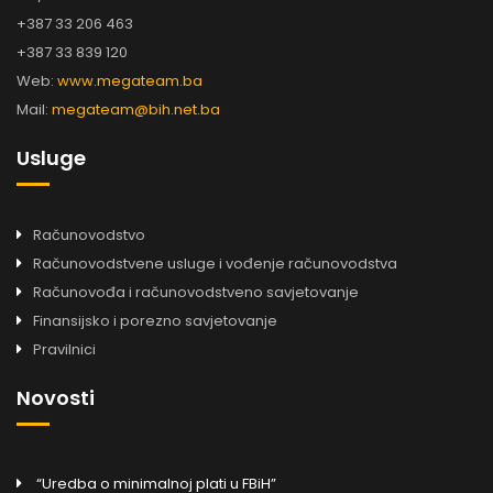
+387 33 206 463
+387 33 839 120
Web:
www.megateam.ba
Mail:
megateam@bih.net.ba
Usluge
Računovodstvo
Računovodstvene usluge i vođenje računovodstva
Računovođa i računovodstveno savjetovanje
Finansijsko i porezno savjetovanje
Pravilnici
Novosti
“Uredba o minimalnoj plati u FBiH”