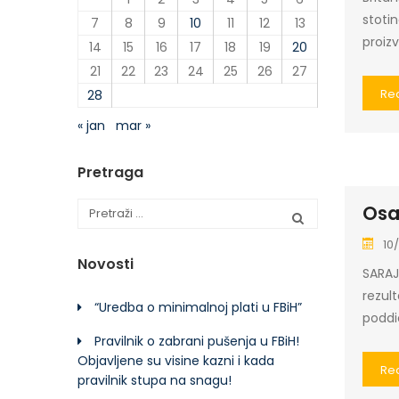
stoti
7
8
9
10
11
12
13
proizv
14
15
16
17
18
19
20
21
22
23
24
25
26
27
Re
28
« jan
mar »
Pretraga
Osa
10
Novosti
SARAJ
rezult
“Uredba o minimalnoj plati u FBiH”
poddi
Pravilnik o zabrani pušenja u FBiH!
Objavljene su visine kazni i kada
Re
pravilnik stupa na snagu!