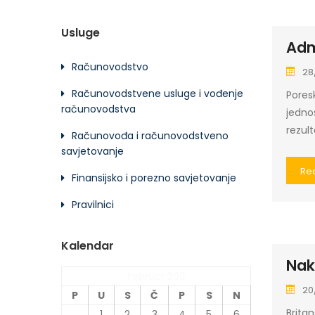
Usluge
Adm
Računovodstvo
28
Računovodstvene usluge i vođenje
Poresk
računovodstva
jednos
rezul
Računovođa i računovodstveno
savjetovanje
Re
Finansijsko i porezno savjetovanje
Pravilnici
Kalendar
Nako
Februar 2011
20
P
U
S
Č
P
S
N
Britan
1
2
3
4
5
6