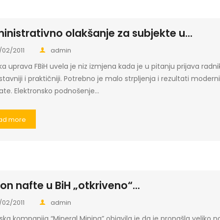
inistrativno olakšanje za subjekte u...
/02/2011
admin
a uprava FBiH uvela je niz izmjena kada je u pitanju prijava radnika
tavniji i praktičniji. Potrebno je malo strpljenja i rezultati modern
tate. Elektronsko podnošenje…
ad more
n nafte u BiH „otkriveno“...
/02/2011
admin
ska kompanija “Mineral Mining” objavila je da je pronašla veliko n