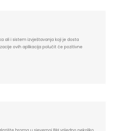
 ali i sistem izvještavanja koji je dosta
izacije ovih aplikacija polučit će pozitivne
alazište hroma u sjevernoj BiH vrijedno nekoliko