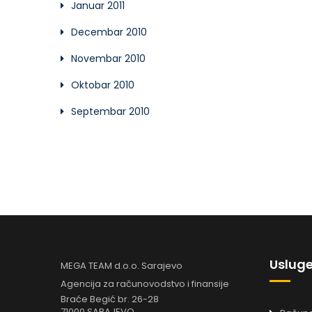
Januar 2011
Decembar 2010
Novembar 2010
Oktobar 2010
Septembar 2010
Uslug
MEGA TEAM d.o.o. Sarajevo
Agencija za računovodstvo i finansije
Braće Begić br. 26-28
71000 SARAJEVO