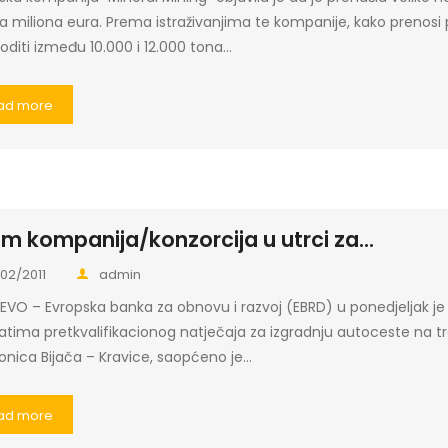
na miliona eura. Prema istraživanjima te kompanije, kako prenosi 
oditi između 10.000 i 12.000 tona…
ad more
m kompanija/konzorcija u utrci za...
/02/2011
admin
EVO – Evropska banka za obnovu i razvoj (EBRD) u ponedjeljak je 
atima pretkvalifikacionog natječaja za izgradnju autoceste na tras
onica Bijača – Kravice, saopćeno je…
ad more