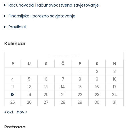
Računovođa i računovodstveno savjetovanje
Finansijsko i porezno savjetovanje
Pravilnici
Kalendar
Decembar 2017
P
U
S
Č
P
S
N
1
2
3
4
5
6
7
8
9
10
11
12
13
14
15
16
17
18
19
20
21
22
23
24
25
26
27
28
29
30
31
« okt
nov »
Pretraga