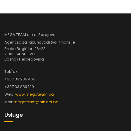
MEGA TEAM d.o.o. Sarajevo
Agencija za računovodstvo i finansije
Braće Begić br. 26-28
71000 SARAJEVO
Bosna i Hercegovina
Tel/fax:
+387 33 206 463
+387 33 839 120
Web:
www.megateam.ba
Mail:
megateam@bih.net.ba
Usluge