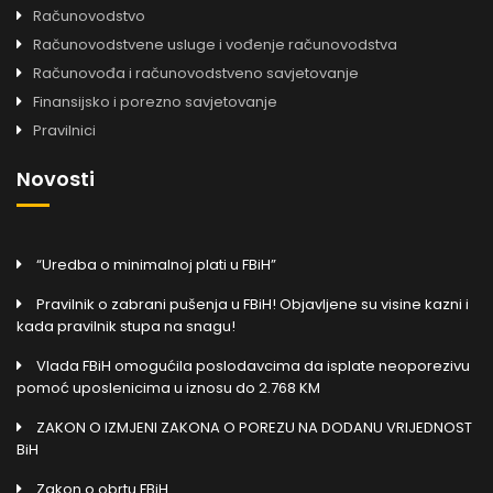
Računovodstvo
Računovodstvene usluge i vođenje računovodstva
Računovođa i računovodstveno savjetovanje
Finansijsko i porezno savjetovanje
Pravilnici
Novosti
“Uredba o minimalnoj plati u FBiH”
Pravilnik o zabrani pušenja u FBiH! Objavljene su visine kazni i
kada pravilnik stupa na snagu!
Vlada FBiH omogućila poslodavcima da isplate neoporezivu
pomoć uposlenicima u iznosu do 2.768 KM
ZAKON O IZMJENI ZAKONA O POREZU NA DODANU VRIJEDNOST
BiH
Zakon o obrtu FBiH