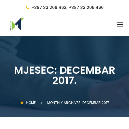
BACK
+387 33 206 463; +387 33 206 466
RAČUNOVODSTVENE USLUGE
RAČUNOVODSTVO
RAČUNOVODSTVENE USLUGE I
VOĐENJE RAČUNOVODSTVA
RAČUNOVOĐA I
RAČUNOVODSTVENO
MJESEC:
DECEMBAR
SAVJETOVANJE
2017.
PRAVILNICI
OBUKA ZA RAD NA RAČUNARU
HOME
MONTHLY ARCHIVES: DECEMBAR 2017
CIJENE I POGODNOSTI