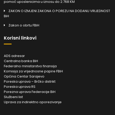
pomoć uposlenicima u iznosu do 2.768 KM
ZAKON O IZMJENI ZAKONA O POREZU NA DODANU VRIJEDNOST
BiH
Zakon o obrtu FBiH
Korisni linkovi
ADS adresar
Centralna banka BiH
Federalno ministarstvo finansija
Komisija za vrijednosne papire FBiH
Općina Centar Sarajevo
Poreska uprava – Brčko distrikt
Poreska uprava RS
Porezna uprava Federacije BiH
Službeni list
Uprava za indirektno oporezivanje