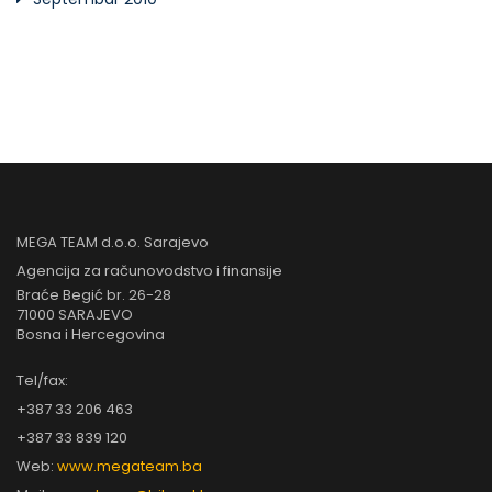
MEGA TEAM d.o.o. Sarajevo
Agencija za računovodstvo i finansije
Braće Begić br. 26-28
71000 SARAJEVO
Bosna i Hercegovina
Tel/fax:
+387 33 206 463
+387 33 839 120
Web:
www.megateam.ba