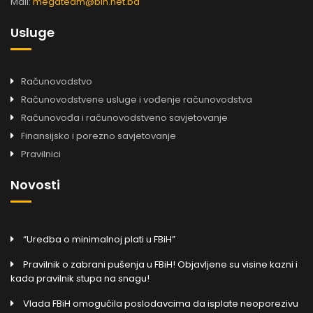
Mail:
megateam@bih.net.ba
Usluge
Računovodstvo
Računovodstvene usluge i vođenje računovodstva
Računovođa i računovodstveno savjetovanje
Finansijsko i porezno savjetovanje
Pravilnici
Novosti
“Uredba o minimalnoj plati u FBiH”
Pravilnik o zabrani pušenja u FBiH! Objavljene su visine kazni i
kada pravilnik stupa na snagu!
Vlada FBiH omogućila poslodavcima da isplate neoporezivu