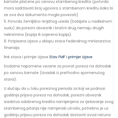
kamate plaćene po osnovu stambenog kredita (potvrda
mora sadržavati broj ugovora o stambenom kreditu kako bi
se ova dva dokumenta mogla povezati)
5. Potvrda Zemljišno-knjižnog ureda (Dobijate u nadležnom
sudu) da porezni obveznik i bračni drug nemaju drugih
nekretnina (kopija ili ovjerena kopija).
6. Potpisana izjava u sklopu stava Federalnog ministarstva
finansija.
link stava i primjer izjave
Stav FMF i primjer izjave
Dodatne napomene vezane za povrat poreza na dohodak
po osnovu kamate (izvadak iz prethodno spomenutog
stava):
U slučaju da u toku poreznog perioda za koji se podnosi
godišnja prijava poreza na dohodak, porezni obveznik
sredstva odobrenog kredita namijenjena za rješavanje svog
stambenog pitanja nije namjenski utrošio, potrebno je uz
godišnju prijavu poreza na dohodak dostaviti izvod računa