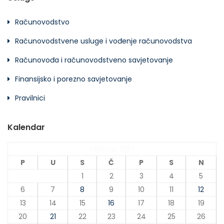
Računovodstvo
Računovodstvene usluge i vođenje računovodstva
Računovođa i računovodstveno savjetovanje
Finansijsko i porezno savjetovanje
Pravilnici
Kalendar
Februar 2017
P
U
S
Č
P
S
N
1
2
3
4
5
6
7
8
9
10
11
12
13
14
15
16
17
18
19
20
21
22
23
24
25
26