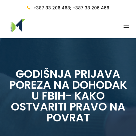
BACK
+387 33 206 463; +387 33 206 466
RAČUNOVODSTVENE USLUGE
RAČUNOVODSTVO
RAČUNOVODSTVENE USLUGE I
VOĐENJE RAČUNOVODSTVA
RAČUNOVOĐA I
RAČUNOVODSTVENO
GODIŠNJA PRIJAVA
SAVJETOVANJE
POREZA NA DOHODAK
PRAVILNICI
U FBIH- KAKO
OBUKA ZA RAD NA RAČUNARU
OSTVARITI PRAVO NA
CIJENE I POGODNOSTI
POVRAT